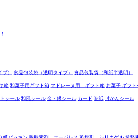
イプ）
食品包装袋（透明タイプ）
食品包装袋（和紙半透明）
キ箱
和菓子用ギフト箱
マドレーヌ用 ギフト箱
お菓子 ギフト
トシール
和風シール
金・銀シール
カード
巻紙
封かんシール
)
紙パッキン
脱酸素剤 エージレス
乾燥剤 シリカゲル
業務