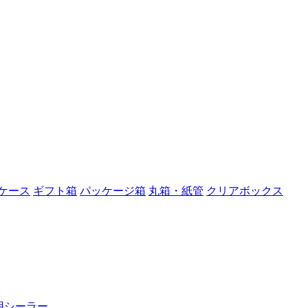
ケース
ギフト箱
パッケージ箱
丸箱・紙管
クリアボックス
用シーラー