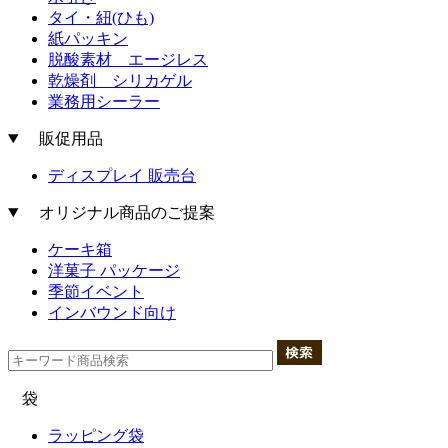
タイ・紐(ひも)
紙パッキン
脱酸素材 エージレス
乾燥剤 シリカゲル
業務用シーラー
販促用品
ディスプレイ 販売台
オリジナル商品のご提案
ケーキ箱
洋菓子 パッケージ
季節イベント
インバウンド向け
袋
ラッピング袋