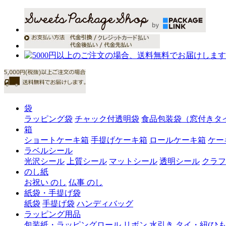
袋
ラッピング袋
チャック付透明袋
食品包装袋（窓付きタ
箱
ショートケーキ箱
手提げケーキ箱
ロールケーキ箱
ケー
ラベルシール
光沢シール
上質シール
マットシール
透明シール
クラフ
のし紙
お祝い のし
仏事 のし
紙袋・手提げ袋
紙袋
手提げ袋
ハンディバッグ
ラッピング用品
包装紙・ラッピングロール
リボン
水引き
タイ・紐(ひも