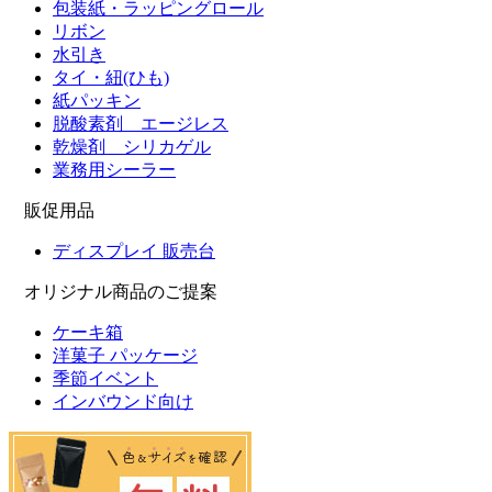
包装紙・ラッピングロール
リボン
水引き
タイ・紐(ひも)
紙パッキン
脱酸素剤 エージレス
乾燥剤 シリカゲル
業務用シーラー
販促用品
ディスプレイ 販売台
オリジナル商品のご提案
ケーキ箱
洋菓子 パッケージ
季節イベント
インバウンド向け