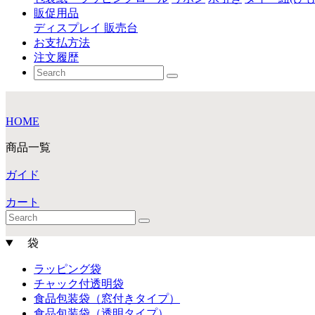
販促用品
ディスプレイ 販売台
お支払方法
注文履歴
HOME
商品一覧
ガイド
カート
袋
ラッピング袋
チャック付透明袋
食品包装袋（窓付きタイプ）
食品包装袋（透明タイプ）