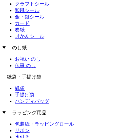
クラフトシール
和風シール
金・銀シール
カード
巻紙
封かんシール
のし紙
お祝い のし
仏事 のし
紙袋・手提げ袋
紙袋
手提げ袋
ハンディバッグ
ラッピング用品
包装紙・ラッピングロール
リボン
水引き