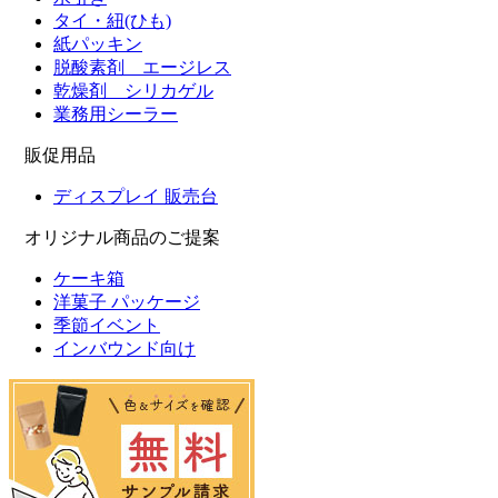
タイ・紐(ひも)
紙パッキン
脱酸素剤 エージレス
乾燥剤 シリカゲル
業務用シーラー
販促用品
ディスプレイ 販売台
オリジナル商品のご提案
ケーキ箱
洋菓子 パッケージ
季節イベント
インバウンド向け