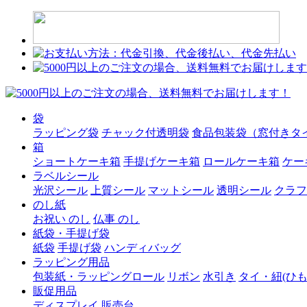
袋
ラッピング袋
チャック付透明袋
食品包装袋（窓付きタ
箱
ショートケーキ箱
手提げケーキ箱
ロールケーキ箱
ケー
ラベルシール
光沢シール
上質シール
マットシール
透明シール
クラフ
のし紙
お祝い のし
仏事 のし
紙袋・手提げ袋
紙袋
手提げ袋
ハンディバッグ
ラッピング用品
包装紙・ラッピングロール
リボン
水引き
タイ・紐(ひも
販促用品
ディスプレイ 販売台