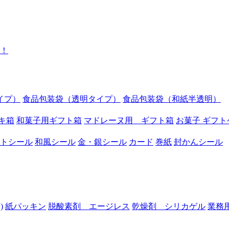
イプ）
食品包装袋（透明タイプ）
食品包装袋（和紙半透明）
キ箱
和菓子用ギフト箱
マドレーヌ用 ギフト箱
お菓子 ギフト
トシール
和風シール
金・銀シール
カード
巻紙
封かんシール
)
紙パッキン
脱酸素剤 エージレス
乾燥剤 シリカゲル
業務