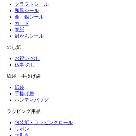
クラフトシール
和風シール
金・銀シール
カード
巻紙
封かんシール
のし紙
お祝い のし
仏事 のし
紙袋・手提げ袋
紙袋
手提げ袋
ハンディバッグ
ラッピング用品
包装紙・ラッピングロール
リボン
水引き