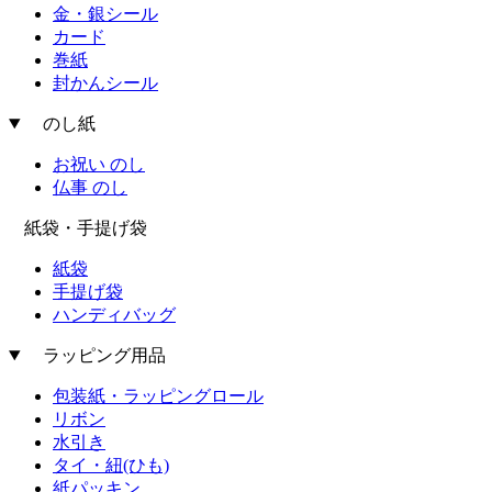
金・銀シール
カード
巻紙
封かんシール
のし紙
お祝い のし
仏事 のし
紙袋・手提げ袋
紙袋
手提げ袋
ハンディバッグ
ラッピング用品
包装紙・ラッピングロール
リボン
水引き
タイ・紐(ひも)
紙パッキン