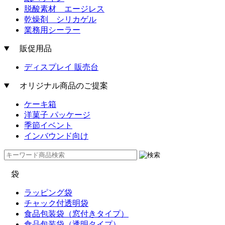
脱酸素材 エージレス
乾燥剤 シリカゲル
業務用シーラー
販促用品
ディスプレイ 販売台
オリジナル商品のご提案
ケーキ箱
洋菓子 パッケージ
季節イベント
インバウンド向け
袋
ラッピング袋
チャック付透明袋
食品包装袋（窓付きタイプ）
食品包装袋（透明タイプ）