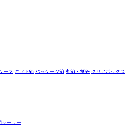
ケース
ギフト箱
パッケージ箱
丸箱・紙管
クリアボックス
用シーラー