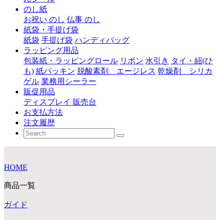
のし紙
お祝い のし
仏事 のし
紙袋・手提げ袋
紙袋
手提げ袋
ハンディバッグ
ラッピング用品
包装紙・ラッピングロール
リボン
水引き
タイ・紐(ひ
も)
紙パッキン
脱酸素剤 エージレス
乾燥剤 シリカ
ゲル
業務用シーラー
販促用品
ディスプレイ 販売台
お支払方法
注文履歴
HOME
商品一覧
ガイド