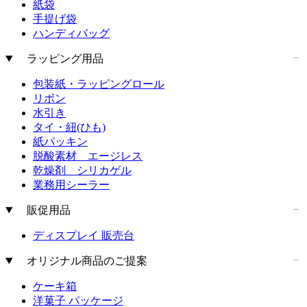
紙袋
手提げ袋
ハンディバッグ
ラッピング用品
包装紙・ラッピングロール
リボン
水引き
タイ・紐(ひも)
紙パッキン
脱酸素材 エージレス
乾燥剤 シリカゲル
業務用シーラー
販促用品
ディスプレイ 販売台
オリジナル商品のご提案
ケーキ箱
洋菓子 パッケージ