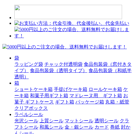
袋
ラッピング袋
チャック付透明袋
食品包装袋（窓付きタ
イプ）
食品包装袋（透明タイプ）
食品包装袋（和紙半
透明）
箱
ショートケーキ箱
手提げケーキ箱
ロールケーキ箱
ケ
ーキ箱
和菓子用ギフト箱
マドレーヌ用 ギフト箱
お
菓子 ギフトケース
ギフト箱
パッケージ箱
丸箱・紙管
クリアボックス
ラベルシール
光沢シール
上質シール
マットシール
透明シール
クラ
フトシール
和風シール
金・銀シール
カード
巻紙
封か
んシール