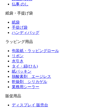
仏事 のし
紙袋・手提げ袋
紙袋
手提げ袋
ハンディバッグ
ラッピング用品
包装紙・ラッピングロール
リボン
水引き
タイ・紐(ひも)
紙パッキン
脱酸素剤 エージレス
乾燥剤 シリカゲル
業務用シーラー
販促用品
ディスプレイ 販売台