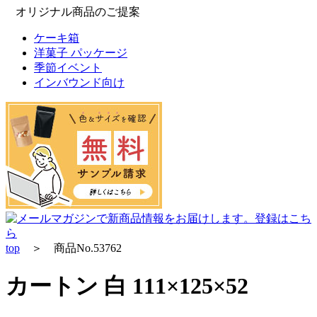
オリジナル商品のご提案
ケーキ箱
洋菓子 パッケージ
季節イベント
インバウンド向け
top
＞ 商品No.53762
カートン 白 111×125×52