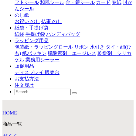
フトシール
和風シール
金・銀シール
カード
巻紙
封か
んシール
のし紙
お祝い のし
仏事 のし
紙袋・手提げ袋
紙袋
手提げ袋
ハンディバッグ
ラッピング用品
包装紙・ラッピングロール
リボン
水引き
タイ・紐(ひ
も)
紙パッキン
脱酸素剤 エージレス
乾燥剤 シリカ
ゲル
業務用シーラー
販促用品
ディスプレイ 販売台
お支払方法
注文履歴
HOME
商品一覧
ガイド