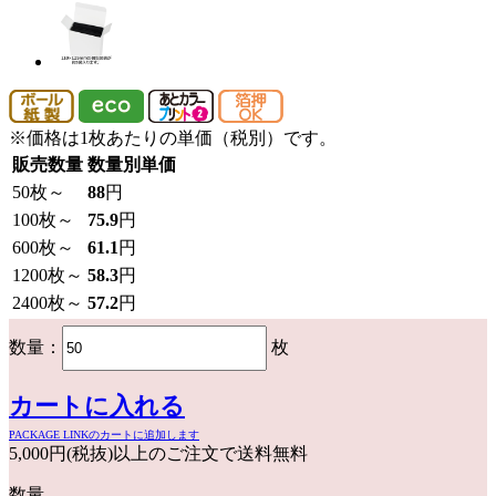
※価格は1枚あたりの単価（税別）です。
販売数量
数量別単価
50
枚～
88
円
100
枚～
75.9
円
600
枚～
61.1
円
1200
枚～
58.3
円
2400
枚～
57.2
円
数量：
枚
カートに入れる
PACKAGE LINKのカートに追加します
5,000円(税抜)以上のご注文で送料無料
数量