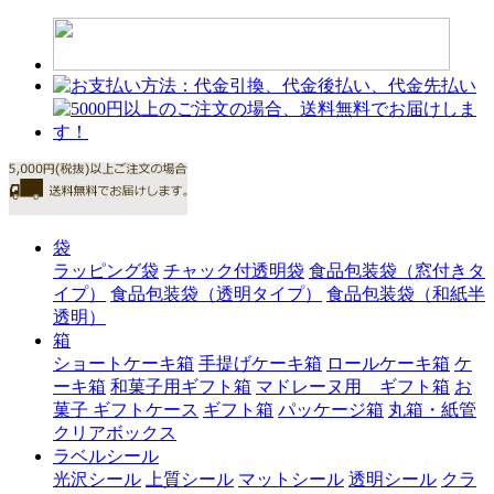
袋
ラッピング袋
チャック付透明袋
食品包装袋（窓付きタ
イプ）
食品包装袋（透明タイプ）
食品包装袋（和紙半
透明）
箱
ショートケーキ箱
手提げケーキ箱
ロールケーキ箱
ケ
ーキ箱
和菓子用ギフト箱
マドレーヌ用 ギフト箱
お
菓子 ギフトケース
ギフト箱
パッケージ箱
丸箱・紙管
クリアボックス
ラベルシール
光沢シール
上質シール
マットシール
透明シール
クラ