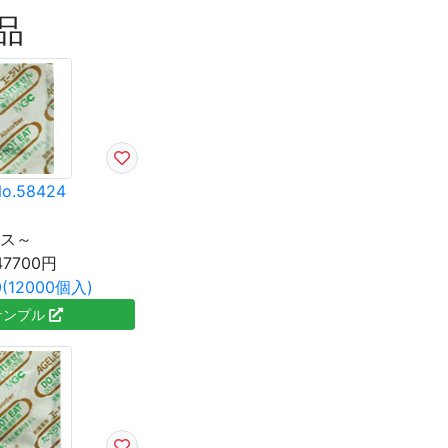
品
o.58424
ース～
47700円
(12000個入)
サンプル