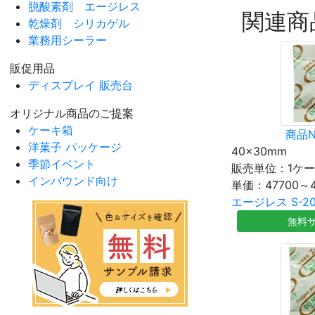
脱酸素剤 エージレス
関連商
乾燥剤 シリカゲル
業務用シーラー
販促用品
ディスプレイ 販売台
オリジナル商品のご提案
ケーキ箱
商品N
洋菓子 パッケージ
40×30mm
季節イベント
販売単位：1ケ
インバウンド向け
単価：
47700～
エージレス S-20
無料