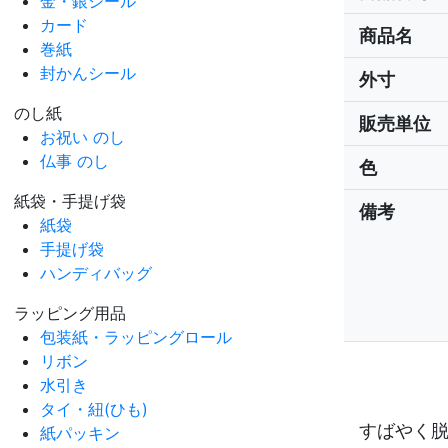
金・銀シール
カード
商品名
巻紙
封かんシール
外寸
のし紙
販売単位
お祝い のし
仏事 のし
色
紙袋・手提げ袋
備考
紙袋
手提げ袋
ハンディバッグ
ラッピング用品
包装紙・ラッピングロール
リボン
水引き
タイ・紐(ひも)
すばやく
紙パッキン