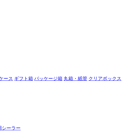
ケース
ギフト箱
パッケージ箱
丸箱・紙管
クリアボックス
用シーラー