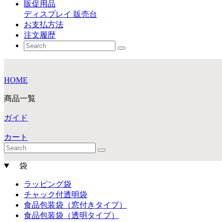
販促用品
ディスプレイ 販売台
お支払方法
注文履歴
HOME
商品一覧
ガイド
カート
袋
ラッピング袋
チャック付透明袋
食品包装袋（窓付きタイプ）
食品包装袋（透明タイプ）