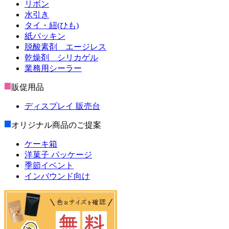
リボン
水引き
タイ・紐(ひも)
紙パッキン
脱酸素剤 エージレス
乾燥剤 シリカゲル
業務用シーラー
販促用品
ディスプレイ 販売台
オリジナル商品のご提案
ケーキ箱
洋菓子 パッケージ
季節イベント
インバウンド向け