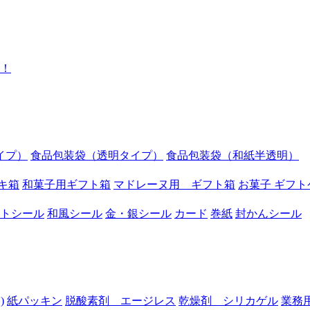
イプ）
食品包装袋（透明タイプ）
食品包装袋（和紙半透明）
キ箱
和菓子用ギフト箱
マドレーヌ用 ギフト箱
お菓子 ギフト
トシール
和風シール
金・銀シール
カード
巻紙
封かんシール
)
紙パッキン
脱酸素剤 エージレス
乾燥剤 シリカゲル
業務