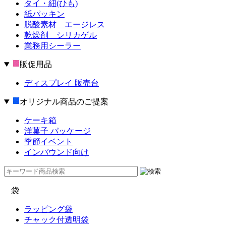
タイ・紐(ひも)
紙パッキン
脱酸素材 エージレス
乾燥剤 シリカゲル
業務用シーラー
販促用品
ディスプレイ 販売台
オリジナル商品のご提案
ケーキ箱
洋菓子 パッケージ
季節イベント
インバウンド向け
袋
ラッピング袋
チャック付透明袋