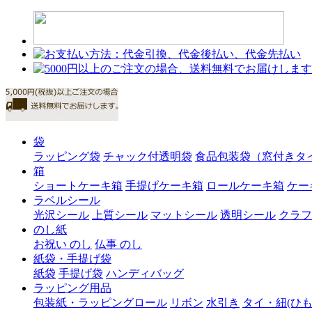
袋
ラッピング袋
チャック付透明袋
食品包装袋（窓付きタ
箱
ショートケーキ箱
手提げケーキ箱
ロールケーキ箱
ケー
ラベルシール
光沢シール
上質シール
マットシール
透明シール
クラフ
のし紙
お祝い のし
仏事 のし
紙袋・手提げ袋
紙袋
手提げ袋
ハンディバッグ
ラッピング用品
包装紙・ラッピングロール
リボン
水引き
タイ・紐(ひも