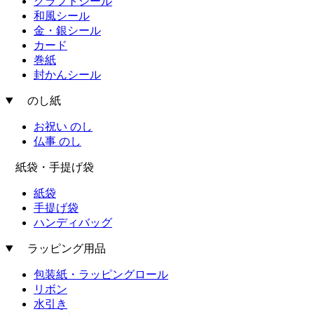
クラフトシール
和風シール
金・銀シール
カード
巻紙
封かんシール
のし紙
お祝い のし
仏事 のし
紙袋・手提げ袋
紙袋
手提げ袋
ハンディバッグ
ラッピング用品
包装紙・ラッピングロール
リボン
水引き