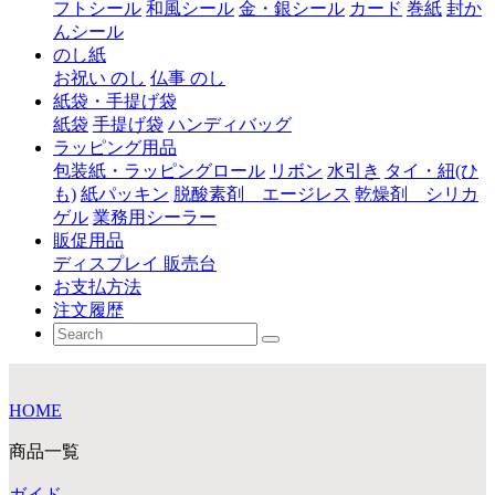
フトシール
和風シール
金・銀シール
カード
巻紙
封か
んシール
のし紙
お祝い のし
仏事 のし
紙袋・手提げ袋
紙袋
手提げ袋
ハンディバッグ
ラッピング用品
包装紙・ラッピングロール
リボン
水引き
タイ・紐(ひ
も)
紙パッキン
脱酸素剤 エージレス
乾燥剤 シリカ
ゲル
業務用シーラー
販促用品
ディスプレイ 販売台
お支払方法
注文履歴
HOME
商品一覧
ガイド