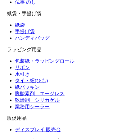
仏事 のし
紙袋・手提げ袋
紙袋
手提げ袋
ハンディバッグ
ラッピング用品
包装紙・ラッピングロール
リボン
水引き
タイ・紐(ひも)
紙パッキン
脱酸素剤 エージレス
乾燥剤 シリカゲル
業務用シーラー
販促用品
ディスプレイ 販売台