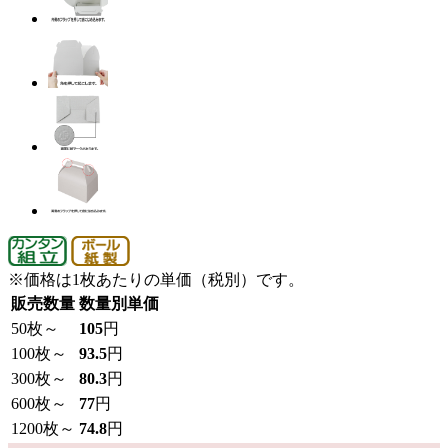
※価格は1枚あたりの単価（税別）です。
販売数量
数量別単価
50
枚～
105
円
100
枚～
93.5
円
300
枚～
80.3
円
600
枚～
77
円
1200
枚～
74.8
円