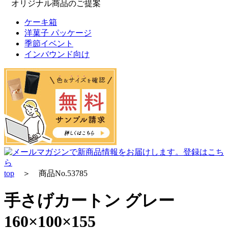
オリジナル商品のご提案
ケーキ箱
洋菓子 パッケージ
季節イベント
インバウンド向け
top
＞ 商品No.53785
手さげカートン グレー
160×100×155