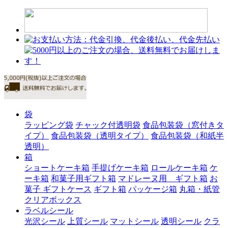
袋
ラッピング袋
チャック付透明袋
食品包装袋（窓付きタ
イプ）
食品包装袋（透明タイプ）
食品包装袋（和紙半
透明）
箱
ショートケーキ箱
手提げケーキ箱
ロールケーキ箱
ケ
ーキ箱
和菓子用ギフト箱
マドレーヌ用 ギフト箱
お
菓子 ギフトケース
ギフト箱
パッケージ箱
丸箱・紙管
クリアボックス
ラベルシール
光沢シール
上質シール
マットシール
透明シール
クラ