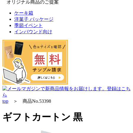
オリジナル商品のご提案
ケーキ箱
洋菓子 パッケージ
季節イベント
インバウンド向け
top
＞ 商品No.53398
ギフトカートン 黒