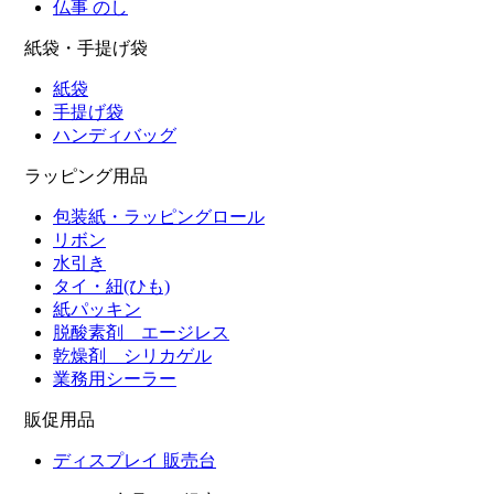
仏事 のし
紙袋・手提げ袋
紙袋
手提げ袋
ハンディバッグ
ラッピング用品
包装紙・ラッピングロール
リボン
水引き
タイ・紐(ひも)
紙パッキン
脱酸素剤 エージレス
乾燥剤 シリカゲル
業務用シーラー
販促用品
ディスプレイ 販売台