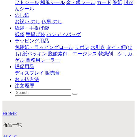
フトシール
和風シール
金・銀シール
カード
巻紙
封か
んシール
のし紙
お祝い のし
仏事 のし
紙袋・手提げ袋
紙袋
手提げ袋
ハンディバッグ
ラッピング用品
包装紙・ラッピングロール
リボン
水引き
タイ・紐(ひ
も)
紙パッキン
脱酸素剤 エージレス
乾燥剤 シリカ
ゲル
業務用シーラー
販促用品
ディスプレイ 販売台
お支払方法
注文履歴
HOME
商品一覧
ガイド