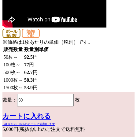
※価格は1枚あたりの単価（税別）です。
販売数量
数量別単価
50
枚～
92.5
円
100
枚～
77
円
500
枚～
62.7
円
1000
枚～
58.3
円
1500
枚～
53.9
円
数量：
枚
カートに入れる
PACKAGE LINKのカートに追加します
5,000円(税抜)以上のご注文で送料無料