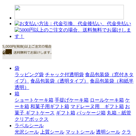
袋
ラッピング袋
チャック付透明袋
食品包装袋（窓付きタ
イプ）
食品包装袋（透明タイプ）
食品包装袋（和紙半
透明）
箱
ショートケーキ箱
手提げケーキ箱
ロールケーキ箱
ケ
ーキ箱
和菓子用ギフト箱
マドレーヌ用 ギフト箱
お
菓子 ギフトケース
ギフト箱
パッケージ箱
丸箱・紙管
クリアボックス
ラベルシール
光沢シール
上質シール
マットシール
透明シール
クラ