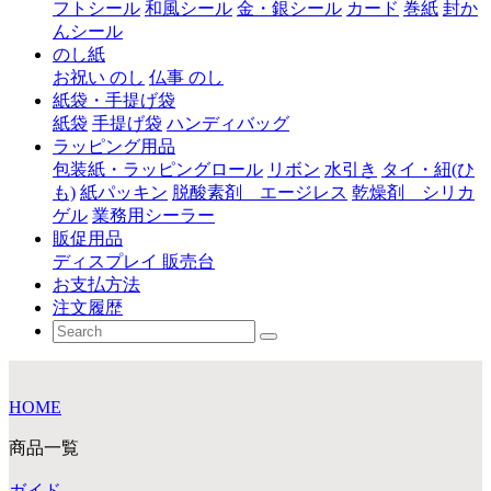
フトシール
和風シール
金・銀シール
カード
巻紙
封か
んシール
のし紙
お祝い のし
仏事 のし
紙袋・手提げ袋
紙袋
手提げ袋
ハンディバッグ
ラッピング用品
包装紙・ラッピングロール
リボン
水引き
タイ・紐(ひ
も)
紙パッキン
脱酸素剤 エージレス
乾燥剤 シリカ
ゲル
業務用シーラー
販促用品
ディスプレイ 販売台
お支払方法
注文履歴
HOME
商品一覧
ガイド