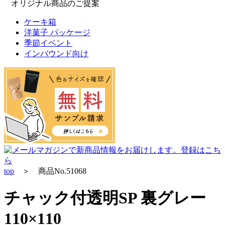
オリジナル商品のご提案
ケーキ箱
洋菓子 パッケージ
季節イベント
インバウンド向け
top
＞ 商品No.51068
チャック付透明SP 裏グレー
110×110