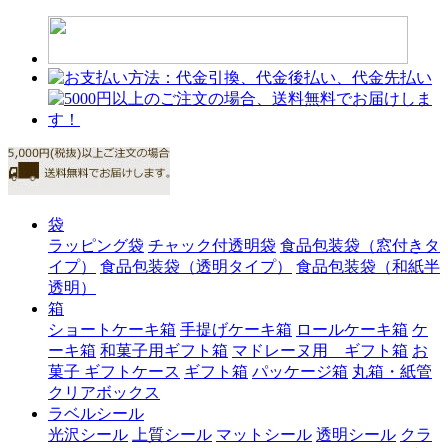
袋
ラッピング袋
チャック付透明袋
食品包装袋（窓付きタ
イプ）
食品包装袋（透明タイプ）
食品包装袋（和紙半
透明）
箱
ショートケーキ箱
手提げケーキ箱
ロールケーキ箱
ケ
ーキ箱
和菓子用ギフト箱
マドレーヌ用 ギフト箱
お
菓子 ギフトケース
ギフト箱
パッケージ箱
丸箱・紙管
クリアボックス
ラベルシール
光沢シール
上質シール
マットシール
透明シール
クラ