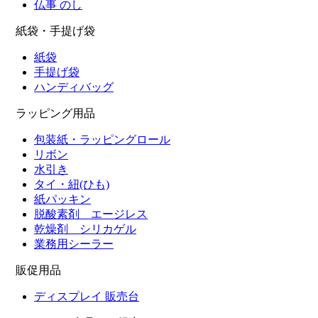
仏事 のし
紙袋・手提げ袋
紙袋
手提げ袋
ハンディバッグ
ラッピング用品
包装紙・ラッピングロール
リボン
水引き
タイ・紐(ひも)
紙パッキン
脱酸素剤 エージレス
乾燥剤 シリカゲル
業務用シーラー
販促用品
ディスプレイ 販売台