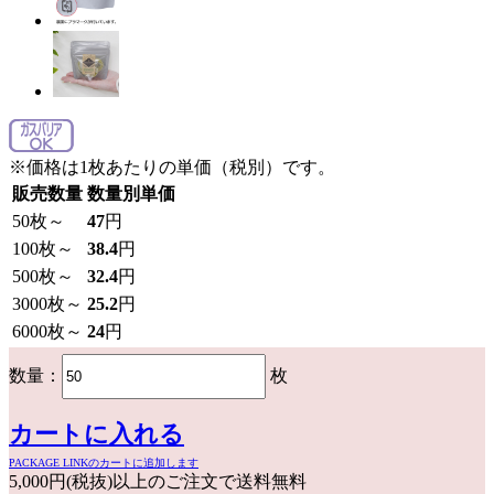
※価格は1枚あたりの単価（税別）です。
販売数量
数量別単価
50
枚～
47
円
100
枚～
38.4
円
500
枚～
32.4
円
3000
枚～
25.2
円
6000
枚～
24
円
数量：
枚
カートに入れる
PACKAGE LINKのカートに追加します
5,000円(税抜)以上のご注文で送料無料