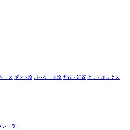
ケース
ギフト箱
パッケージ箱
丸箱・紙管
クリアボックス
用シーラー