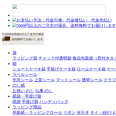
袋
ラッピング袋
チャック付透明袋
食品包装袋（窓付きタ
箱
ショートケーキ箱
手提げケーキ箱
ロールケーキ箱
ケー
ラベルシール
光沢シール
上質シール
マットシール
透明シール
クラフ
のし紙
お祝い のし
仏事 のし
紙袋・手提げ袋
紙袋
手提げ袋
ハンディバッグ
ラッピング用品
包装紙・ラッピングロール
リボン
水引き
タイ・紐(ひも