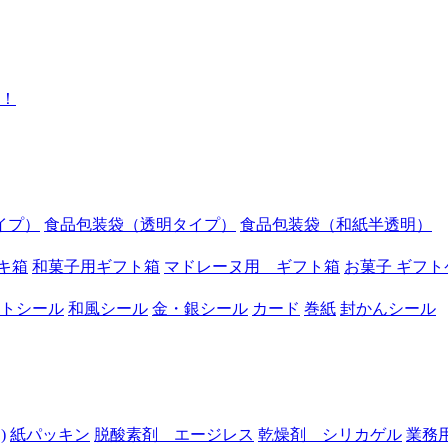
イプ）
食品包装袋（透明タイプ）
食品包装袋（和紙半透明）
キ箱
和菓子用ギフト箱
マドレーヌ用 ギフト箱
お菓子 ギフト
トシール
和風シール
金・銀シール
カード
巻紙
封かんシール
)
紙パッキン
脱酸素剤 エージレス
乾燥剤 シリカゲル
業務