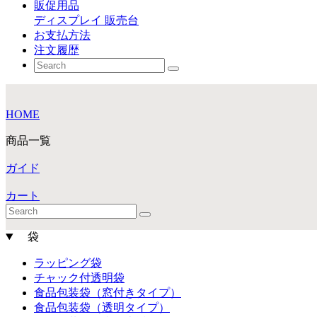
販促用品
ディスプレイ 販売台
お支払方法
注文履歴
HOME
商品一覧
ガイド
カート
袋
ラッピング袋
チャック付透明袋
食品包装袋（窓付きタイプ）
食品包装袋（透明タイプ）