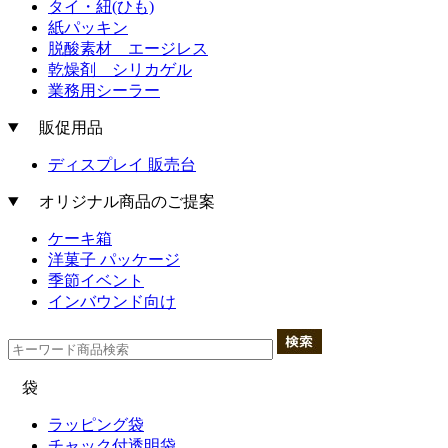
タイ・紐(ひも)
紙パッキン
脱酸素材 エージレス
乾燥剤 シリカゲル
業務用シーラー
販促用品
ディスプレイ 販売台
オリジナル商品のご提案
ケーキ箱
洋菓子 パッケージ
季節イベント
インバウンド向け
袋
ラッピング袋
チャック付透明袋