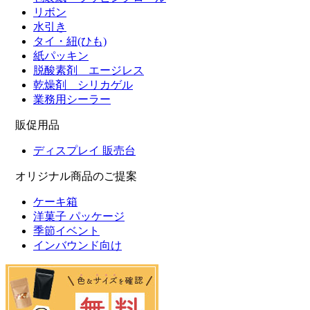
リボン
水引き
タイ・紐(ひも)
紙パッキン
脱酸素剤 エージレス
乾燥剤 シリカゲル
業務用シーラー
販促用品
ディスプレイ 販売台
オリジナル商品のご提案
ケーキ箱
洋菓子 パッケージ
季節イベント
インバウンド向け