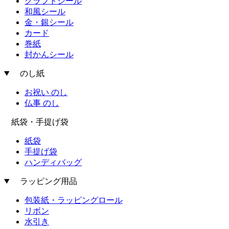
クラフトシール
和風シール
金・銀シール
カード
巻紙
封かんシール
のし紙
お祝い のし
仏事 のし
紙袋・手提げ袋
紙袋
手提げ袋
ハンディバッグ
ラッピング用品
包装紙・ラッピングロール
リボン
水引き