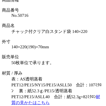
商品番号
No.50716
商品名
チャック付クリア白スタンド袋 140×220
外寸
140×220(190)×70mm
販売単位
50枚単位で承ります。
材質 / 厚み
表：AS透明蒸着
PET12/PE15/NY15/PE15/ASLL50 合計：107ﾐｸﾛ
ﾝ 裏：紙52.3ｇ/PE15/透明蒸着
PET12/PE15/ASLL40 合計：紙52.3g+82ﾐｸﾛﾝ
材
質の見かたはこちら