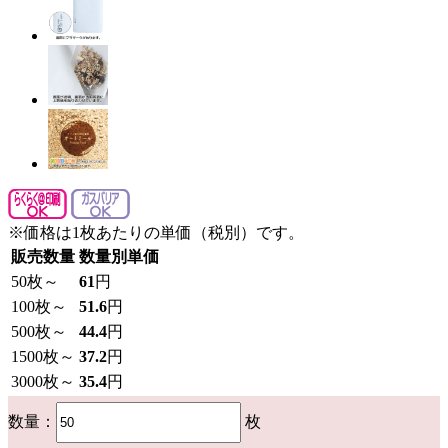
※価格は1枚あたりの単価（税別）です。
販売数量
数量別単価
50
枚～
61
円
100
枚～
51.6
円
500
枚～
44.4
円
1500
枚～
37.2
円
3000
枚～
35.4
円
数量：
枚