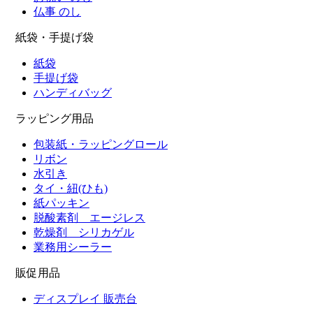
仏事 のし
紙袋・手提げ袋
紙袋
手提げ袋
ハンディバッグ
ラッピング用品
包装紙・ラッピングロール
リボン
水引き
タイ・紐(ひも)
紙パッキン
脱酸素剤 エージレス
乾燥剤 シリカゲル
業務用シーラー
販促用品
ディスプレイ 販売台