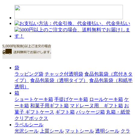
袋
ラッピング袋
チャック付透明袋
食品包装袋（窓付きタ
イプ）
食品包装袋（透明タイプ）
食品包装袋（和紙半
透明）
箱
ショートケーキ箱
手提げケーキ箱
ロールケーキ箱
ケ
ーキ箱
和菓子用ギフト箱
マドレーヌ用 ギフト箱
お
菓子 ギフトケース
ギフト箱
パッケージ箱
丸箱・紙管
クリアボックス
ラベルシール
光沢シール
上質シール
マットシール
透明シール
クラ