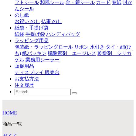
フトシール
和風シール
金・銀シール
カード
巻紙
封か
んシール
のし紙
お祝い のし
仏事 のし
紙袋・手提げ袋
紙袋
手提げ袋
ハンディバッグ
ラッピング用品
包装紙・ラッピングロール
リボン
水引き
タイ・紐(ひ
も)
紙パッキン
脱酸素剤 エージレス
乾燥剤 シリカ
ゲル
業務用シーラー
販促用品
ディスプレイ 販売台
お支払方法
注文履歴
HOME
商品一覧
ガイド