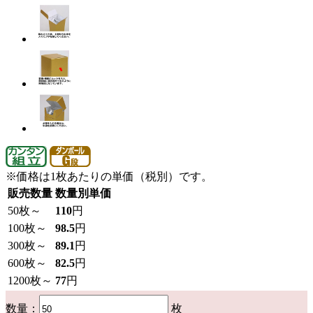
※価格は1枚あたりの単価（税別）です。
販売数量
数量別単価
50
枚～
110
円
100
枚～
98.5
円
300
枚～
89.1
円
600
枚～
82.5
円
1200
枚～
77
円
数量：
枚