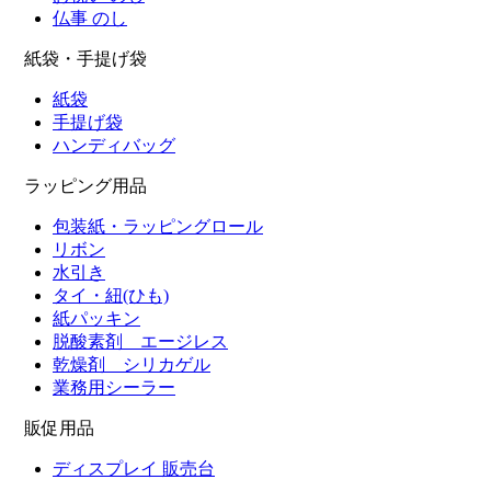
仏事 のし
紙袋・手提げ袋
紙袋
手提げ袋
ハンディバッグ
ラッピング用品
包装紙・ラッピングロール
リボン
水引き
タイ・紐(ひも)
紙パッキン
脱酸素剤 エージレス
乾燥剤 シリカゲル
業務用シーラー
販促用品
ディスプレイ 販売台