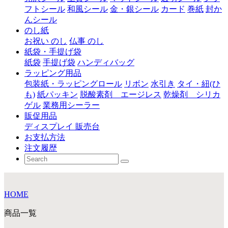
フトシール
和風シール
金・銀シール
カード
巻紙
封か
んシール
のし紙
お祝い のし
仏事 のし
紙袋・手提げ袋
紙袋
手提げ袋
ハンディバッグ
ラッピング用品
包装紙・ラッピングロール
リボン
水引き
タイ・紐(ひ
も)
紙パッキン
脱酸素剤 エージレス
乾燥剤 シリカ
ゲル
業務用シーラー
販促用品
ディスプレイ 販売台
お支払方法
注文履歴
HOME
商品一覧