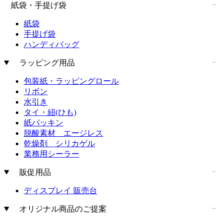
紙袋・手提げ袋
紙袋
手提げ袋
ハンディバッグ
ラッピング用品
包装紙・ラッピングロール
リボン
水引き
タイ・紐(ひも)
紙パッキン
脱酸素材 エージレス
乾燥剤 シリカゲル
業務用シーラー
販促用品
ディスプレイ 販売台
オリジナル商品のご提案