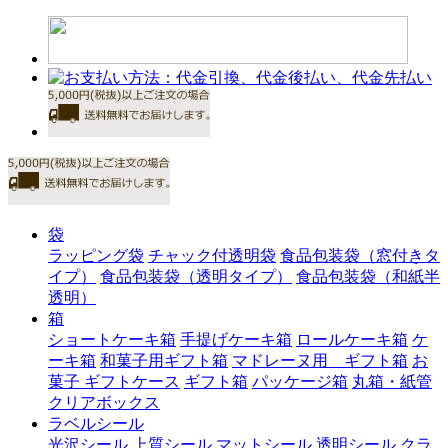
袋
ラッピング袋
チャック付透明袋
食品包装袋（窓付きタ
イプ）
食品包装袋（透明タイプ）
食品包装袋（和紙半
透明）
箱
ショートケーキ箱
手提げケーキ箱
ロールケーキ箱
ケ
ーキ箱
和菓子用ギフト箱
マドレーヌ用 ギフト箱
お
菓子 ギフトケース
ギフト箱
パッケージ箱
丸箱・紙管
クリアボックス
ラベルシール
光沢シール
上質シール
マットシール
透明シール
クラ