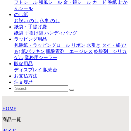
フトシール
和風シール
金・銀シール
カード
巻紙
封か
んシール
のし紙
お祝い のし
仏事 のし
紙袋・手提げ袋
紙袋
手提げ袋
ハンディバッグ
ラッピング用品
包装紙・ラッピングロール
リボン
水引き
タイ・紐(ひ
も)
紙パッキン
脱酸素剤 エージレス
乾燥剤 シリカ
ゲル
業務用シーラー
販促用品
ディスプレイ 販売台
お支払方法
注文履歴
HOME
商品一覧
ガイド