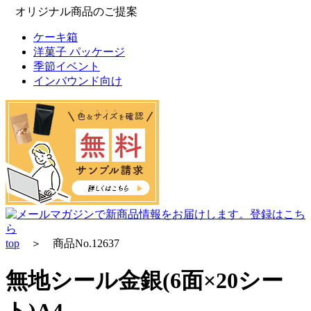
オリジナル商品のご提案
ケーキ箱
洋菓子 パッケージ
季節イベント
インバウンド向け
top
＞ 商品No.12637
無地シール金銀(6面×20シー