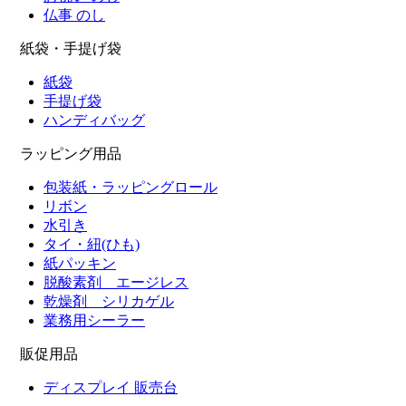
仏事 のし
紙袋・手提げ袋
紙袋
手提げ袋
ハンディバッグ
ラッピング用品
包装紙・ラッピングロール
リボン
水引き
タイ・紐(ひも)
紙パッキン
脱酸素剤 エージレス
乾燥剤 シリカゲル
業務用シーラー
販促用品
ディスプレイ 販売台