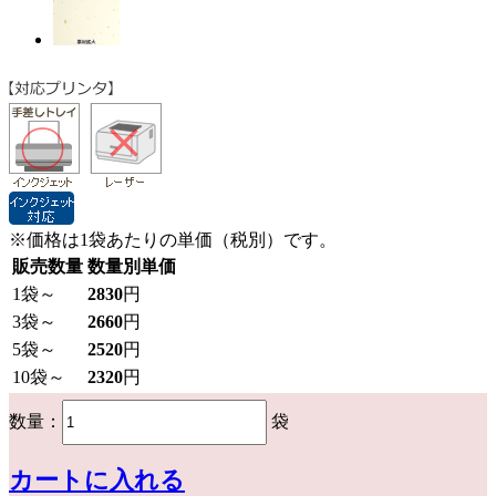
※価格は1袋あたりの単価（税別）です。
販売数量
数量別単価
1
袋～
2830
円
3
袋～
2660
円
5
袋～
2520
円
10
袋～
2320
円
数量：
袋
カートに入れる