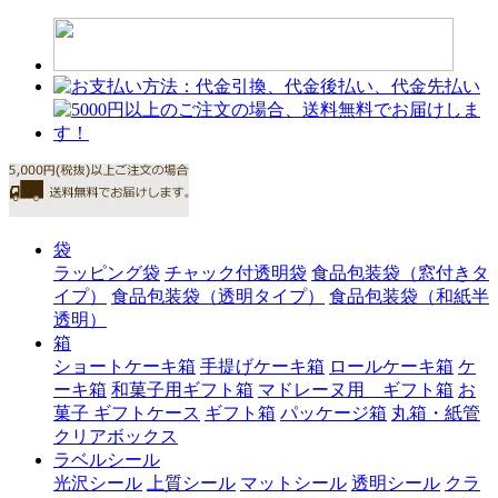
袋
ラッピング袋
チャック付透明袋
食品包装袋（窓付きタ
イプ）
食品包装袋（透明タイプ）
食品包装袋（和紙半
透明）
箱
ショートケーキ箱
手提げケーキ箱
ロールケーキ箱
ケ
ーキ箱
和菓子用ギフト箱
マドレーヌ用 ギフト箱
お
菓子 ギフトケース
ギフト箱
パッケージ箱
丸箱・紙管
クリアボックス
ラベルシール
光沢シール
上質シール
マットシール
透明シール
クラ