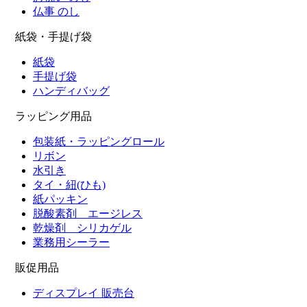
仏事 のし
紙袋・手提げ袋
紙袋
手提げ袋
ハンディバッグ
ラッピング用品
包装紙・ラッピングロール
リボン
水引き
タイ・紐(ひも)
紙パッキン
脱酸素剤 エージレス
乾燥剤 シリカゲル
業務用シーラー
販促用品
ディスプレイ 販売台