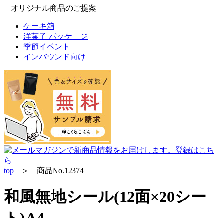
オリジナル商品のご提案
ケーキ箱
洋菓子 パッケージ
季節イベント
インバウンド向け
top
＞ 商品No.12374
和風無地シール(12面×20シー