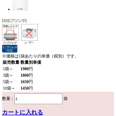
※価格は1袋あたりの単価（税別）です。
販売数量
数量別単価
1
袋～
1980
円
3
袋～
1800
円
5
袋～
1650
円
10
袋～
1450
円
数量：
袋
カートに入れる