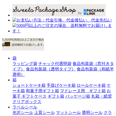
袋
ラッピング袋
チャック付透明袋
食品包装袋（窓付きタ
イプ）
食品包装袋（透明タイプ）
食品包装袋（和紙半
透明）
箱
ショートケーキ箱
手提げケーキ箱
ロールケーキ箱
ケ
ーキ箱
和菓子用ギフト箱
マドレーヌ用 ギフト箱
お
菓子 ギフトケース
ギフト箱
パッケージ箱
丸箱・紙管
クリアボックス
ラベルシール
光沢シール
上質シール
マットシール
透明シール
クラ