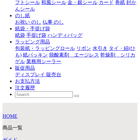
フトシール
和風シール
金・銀シール
カード
巻紙
封か
んシール
のし紙
お祝い のし
仏事 のし
紙袋・手提げ袋
紙袋
手提げ袋
ハンディバッグ
ラッピング用品
包装紙・ラッピングロール
リボン
水引き
タイ・紐(ひ
も)
紙パッキン
脱酸素剤 エージレス
乾燥剤 シリカ
ゲル
業務用シーラー
販促用品
ディスプレイ 販売台
お支払方法
注文履歴
HOME
商品一覧
ガイド