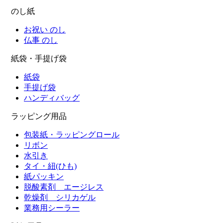
のし紙
お祝い のし
仏事 のし
紙袋・手提げ袋
紙袋
手提げ袋
ハンディバッグ
ラッピング用品
包装紙・ラッピングロール
リボン
水引き
タイ・紐(ひも)
紙パッキン
脱酸素剤 エージレス
乾燥剤 シリカゲル
業務用シーラー