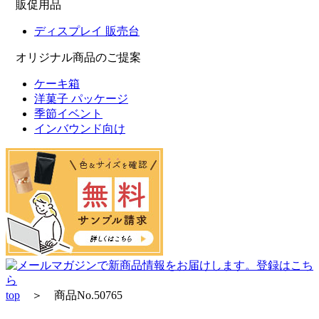
販促用品
ディスプレイ 販売台
オリジナル商品のご提案
ケーキ箱
洋菓子 パッケージ
季節イベント
インバウンド向け
top
＞ 商品No.50765