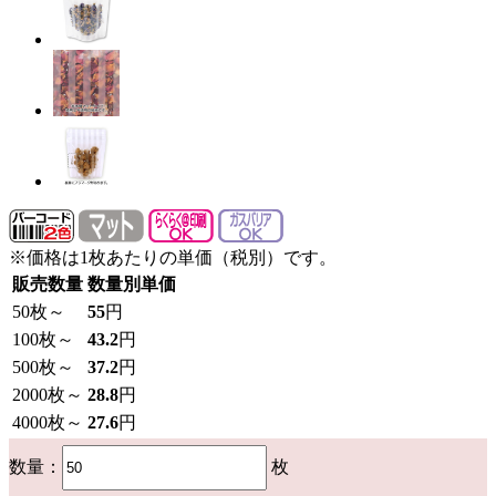
※価格は1枚あたりの単価（税別）です。
販売数量
数量別単価
50
枚～
55
円
100
枚～
43.2
円
500
枚～
37.2
円
2000
枚～
28.8
円
4000
枚～
27.6
円
数量：
枚