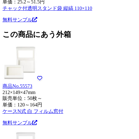
単価：
25.2～51.5円
チャック付透明スタンド袋 縦縞 110×110
無料サンプル
この商品にあう外箱
商品No.55573
212×149×47mm
販売単位：50枚～
単価：
120～164円
ケースN式 白 フィルム窓付
無料サンプル