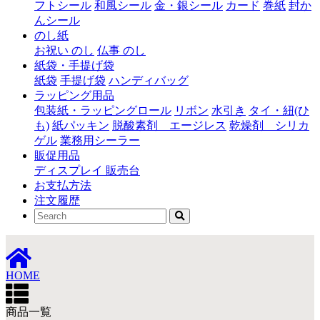
フトシール
和風シール
金・銀シール
カード
巻紙
封か
んシール
のし紙
お祝い のし
仏事 のし
紙袋・手提げ袋
紙袋
手提げ袋
ハンディバッグ
ラッピング用品
包装紙・ラッピングロール
リボン
水引き
タイ・紐(ひ
も)
紙パッキン
脱酸素剤 エージレス
乾燥剤 シリカ
ゲル
業務用シーラー
販促用品
ディスプレイ 販売台
お支払方法
注文履歴
HOME
商品一覧