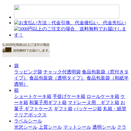
袋
ラッピング袋
チャック付透明袋
食品包装袋（窓付きタ
イプ）
食品包装袋（透明タイプ）
食品包装袋（和紙半
透明）
箱
ショートケーキ箱
手提げケーキ箱
ロールケーキ箱
ケ
ーキ箱
和菓子用ギフト箱
マドレーヌ用 ギフト箱
お
菓子 ギフトケース
ギフト箱
パッケージ箱
丸箱・紙管
クリアボックス
ラベルシール
光沢シール
上質シール
マットシール
透明シール
クラ