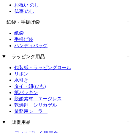
お祝い のし
仏事 のし
紙袋・手提げ袋
紙袋
手提げ袋
ハンディバッグ
ラッピング用品
包装紙・ラッピングロール
リボン
水引き
タイ・紐(ひも)
紙パッキン
脱酸素材 エージレス
乾燥剤 シリカゲル
業務用シーラー
販促用品