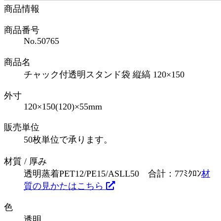
商品情報
商品番号
No.50765
商品名
チャック付透明スタンド袋 縦縞 120×150
外寸
120×150(120)×55mm
販売単位
50枚単位で承ります。
材質 / 厚み
透明蒸着PET12/PE15/ASLL50 合計：77ﾐｸﾛﾝ
材
質の見かたはこちら
色
透明